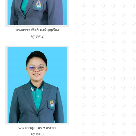
นางสาวจงจิตร์ หงษ์บุญเรือง
ครู คศ.2
นางสาวสุภาพร ชมระกา
ครู คศ.3