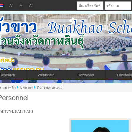
-
+
A
A
A
Research
Webboard
Download
Faceboo
ส่วนจังหวัดกาฬสินธุ์
หน้าหลัก
บุคลากร
กิจกรรมแนะแนว
Personnel
กิจกรรมแนะแนว