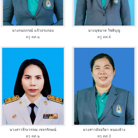
นางกนกภรณ์ แก้วประกอบ
นางนุชนาท โชติบุญ
ครู คศ.๒
ครู คศ.4
นางสาวจีระวรรณ เขจรรักษณ์
นางสาวอัจฉริยา หนองห้าง
ครู คศ.๒
ครู คศ.3