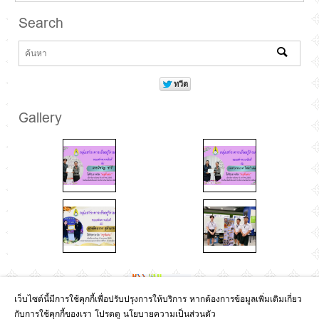
Search
Gallery
เว็บไซต์นี้มีการใช้คุกกี้เพื่อปรับปรุงการให้บริการ หากต้องการข้อมูลเพิ่มเติมเกี่ยว
กับการใช้คุกกี้ของเรา โปรดดู นโยบายความเป็นส่วนตัว
Copyright © 2017
โรงเรียนบัวขาว โทร.(+66) 43851206